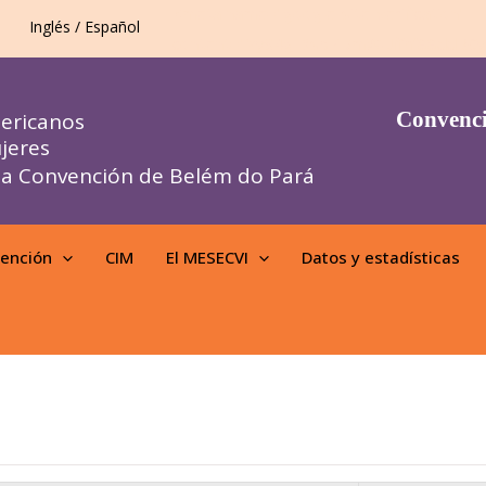
<meta name="google-site-verification"
Inglés / Español
content="YyS4g_3sbPDmWUffhf88ddBC
Convenci
mericanos
jeres
a Convención de Belém do Pará
vención
CIM
El MESECVI
Datos y estadísticas