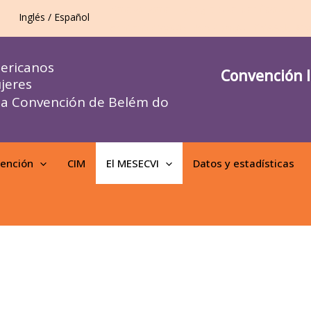
<meta name="google-site-verification"
Inglés / Español
content="YyS4g_3sbPDmWUffhf88ddBC
mericanos
Convención I
jeres
la Convención de Belém do
vención
CIM
El MESECVI
Datos y estadísticas