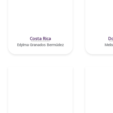
Costa Rica
Do
Edylma Granados Bermúdez
Meli