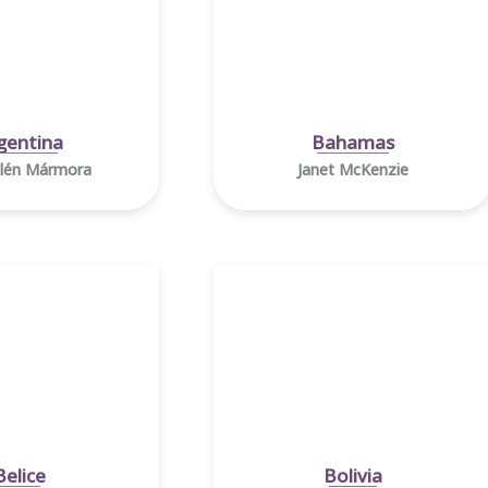
gentina
Bahamas
lén Mármora
Janet McKenzie
Belice
Bolivia